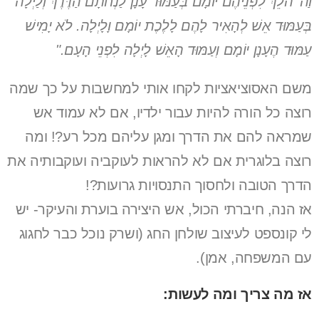
וַה' הֹלֵךְ לִפְנֵיהֶם יוֹמָם בְּעַמּוּד עָנָן לַנְחֹתָם הַדֶּרֶךְ וְלַיְלָה
בְּעַמּוּד אֵשׁ לְהָאִיר לָהֶם לָלֶכֶת יוֹמָם וָלָיְלָה. לֹא יָמִישׁ
עַמּוּד הֶעָנָן יוֹמָם וְעַמּוּד הָאֵשׁ לָיְלָה לִפְנֵי הָעָם."
משם האסוציאציות לקחו אותי למחשבות על כך שמה
רוצה כל הורה להיות עבור ילדיו, אם לא עמוד אש
שמראה להם את הדרך ומגן עליהם מכל רע?! ומה
רוצה בלוגרית אם לא להראות לעוקביה ועוקבותיה את
הדרך הטובה ולחסוך התנסויות גרועות?!
אז הנה, חיברתי הכול, אש היצירה בוערת והעיקר- יש
לי קונספט לעיצוב שולחן החג (ושרק נוכל כבר לחגוג
עם המשפחה, אמן).
אז מה צריך ומה לעשות: